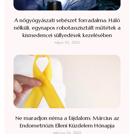
A nőgyógyászati sebészet forradalma: Háló
nélküli, egynapos robotasszisztált műtétek a
kismedencei süllyedések kezelésében
május 26, 2026
Ne maradjon néma a fájdalom: Március az
Endometriózis Elleni Küzdelem Hónapja
március 26, 2026