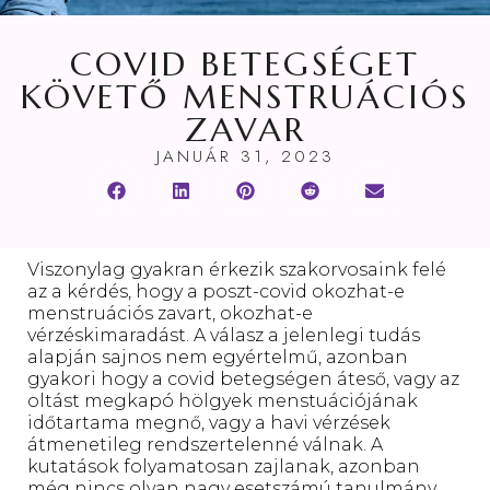
COVID BETEGSÉGET
KÖVETŐ MENSTRUÁCIÓS
ZAVAR
JANUÁR 31, 2023
Viszonylag gyakran érkezik szakorvosaink felé
az a kérdés, hogy a poszt-covid okozhat-e
menstruációs zavart, okozhat-e
vérzéskimaradást. A válasz a jelenlegi tudás
alapján sajnos nem egyértelmű, azonban
gyakori hogy a covid betegségen áteső, vagy az
oltást megkapó hölgyek menstuációjának
időtartama megnő, vagy a havi vérzések
átmenetileg rendszertelenné válnak. A
kutatások folyamatosan zajlanak, azonban
még nincs olyan nagy esetszámú tanulmány