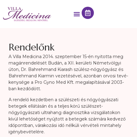
Rendelőnk
A Villa Medicina 2014. szeptember 15-én nyitotta meg
magánrendelését Budán, a XII. kerületi Németvölgyi
úton, Dr. Bahrehmand Kiarash szülész-nőgyógyász és
Bahrehmand Kiarmin vezetésével, azonban orvosi te­vé­
keny­sége a Pro Gyno Med Kft. megalapításával 2003-
ban kezdődött.
A rendelő kezdetben a szülészeti és nőgyógyászati
betegek ellátásán és a teljes körű szülészet-
nőgyógyászati ultrahang diagnosztika vizsgálatokon
kívül lehetőséget nyújtott a betegek számára kedvező
időpontban, várakozási idő nélküli vérvételi mintahely
igénybevételére.