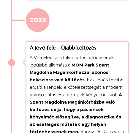
2025
A jövő felé – Újabb költözés
A Villa Medicina folyamatos fejlődésének
legújabb állomása a
MOM Park Szent
Magdolna Magánkórházzal azonos
helyszínre való költözés
. Ez a lépés tovább
erősíti a rendelő elkötelezettségét a modern
orvosi ellátás és a betegek kényelme iránt.
A
Szent Magdolna Magánkórházba való
költözés célja, hogy a páciensek
kényelmét elősegítve, a diagnosztika és
az esetleges műtétek egy helyen
történhessenek meg.
Ahogy Dr. Kia is vallja: