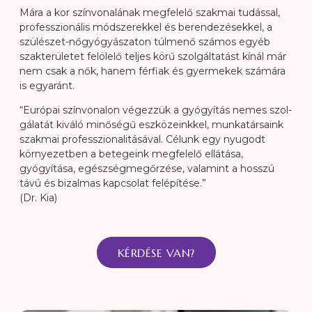
Mára a kor színvonalának megfelelő szakmai tudással,
pro­fesszionális módszerekkel és berendezésekkel, a
szülészet-nő­gyó­gyá­szaton túlmenő számos egyéb
szak­te­rü­le­tet felölelő teljes körű szolgáltatást kínál már
nem csak a nők, hanem férfiak és gyermekek számára
is egyaránt.
“Európai színvonalon végezzük a gyógyítás nemes szol­
gá­la­tát kiváló minőségű eszközeinkkel, munka­társaink
szakmai pro­fesszio­nali­tásával. Célunk egy nyugodt
környezetben a be­te­geink megfelelő ellátása,
gyógyítása, egész­­ség­­meg­őrzése, va­la­mint a hosszú
távú és bizalmas kapcsolat felépítése.”
(Dr. Kia)
KÉRDÉSE VAN?