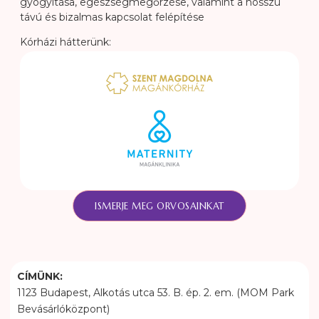
gyógyítása, egész­­ség­­meg­őrzése, va­la­mint a hosszú
távú és bizalmas kapcsolat felépítése
Kórházi hátterünk:
ISMERJE MEG ORVOSAINKAT
CÍMÜNK:
1123 Budapest, Alkotás utca 53. B. ép. 2. em. (MOM Park
Bevásárlóközpont)