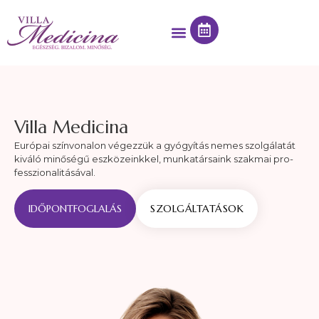
Villa Medicina
Európai színvonalon végezzük a gyógyítás nemes szol­gá­la­tát
kiváló minőségű eszközeinkkel, munka­társaink szakmai pro­
fesszio­nali­tásával.
IDŐPONTFOGLALÁS
SZOLGÁLTATÁSOK