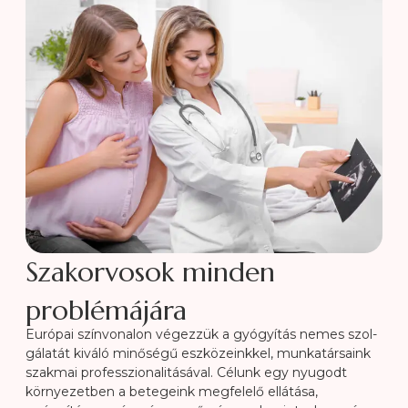
Szakorvosok minden
problémájára
Európai színvonalon végezzük a gyógyítás nemes szol­
gá­la­tát kiváló minőségű eszközeinkkel, munka­társaink
szakmai pro­fesszio­nali­tásával. Célunk egy nyugodt
környezetben a be­te­geink megfelelő ellátása,