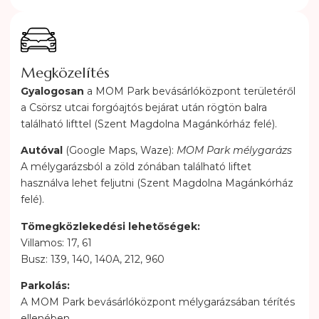
Megközelítés
Gyalogosan
a MOM Park bevásárlóközpont területéről
a Csörsz utcai forgóajtós bejárat után rögtön balra
található lifttel (Szent Magdolna Magánkórház felé).
Autóval
(Google Maps, Waze):
MOM Park mélygarázs
A mélygarázsból a zöld zónában található liftet
használva lehet feljutni (Szent Magdolna Magánkórház
felé).
Tömegközlekedési lehetőségek:
Villamos: 17, 61
Busz: 139, 140, 140A, 212, 960
Parkolás:
A MOM Park bevásárlóközpont mélygarázsában térítés
ellenében.