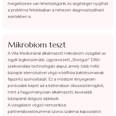
megelőzésre van lehetőségünk, és segítséget nyújthat
a probléma feltárásában a nehezen
diagnosztizálható
esetekben is.
Mikrobiom teszt
A Villa Medicinánál alkalmazott mikrobiom vizsgálat az
egyik legkorszerűbb, úgynevezett „Shotgun” DNS-
szekvenálási technológián alapul, amely több millió
bázispár elemzésével végzi a bélflóra baktériumainak
fajszintű azonosítását. Ez a módszer lényegesen
pontosabb képet ad a bélrendszer ökoszisztémájáról,
mint a hagyományosan alkalmazott, kevesebb
bázispárral dolgozó eljárások.
A vizsgálatot végző nemzetközi
partnerlaboratóriummal szoros szakmai kapcsolatot