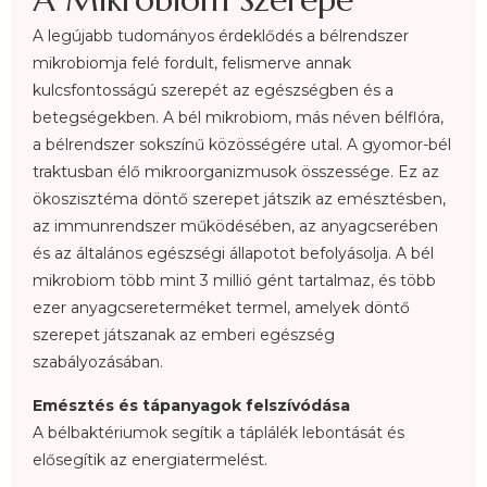
A legújabb tudományos érdeklődés a bélrendszer
mikrobiomja felé fordult, felismerve annak
kulcsfontosságú szerepét az egészségben és a
betegségekben. A bél mikrobiom, más néven bélflóra,
a bélrendszer sokszínű közösségére utal. A gyomor-bél
traktusban élő mikroorganizmusok összessége. Ez az
ökoszisztéma döntő szerepet játszik az emésztésben,
az immunrendszer működésében, az anyagcserében
és az általános egészségi állapotot befolyásolja. A bél
mikrobiom több mint 3 millió gént tartalmaz, és több
ezer anyagcsereterméket termel, amelyek döntő
szerepet játszanak az emberi egészség
szabályozásában.
Emésztés és tápanyagok felszívódása
A bélbaktériumok segítik a táplálék lebontását és
elősegítik az energiatermelést.