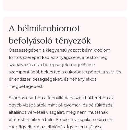
A bélmikrobiomot
befolyásoló tényezők
Összességében a kiegyensúlyozott bélmikrobiom
fontos szerepet kap az anyagcsere, a testtömeg
szabályozás és a betegségek megelőzése
szempontjából, beleértve a cukorbetegséget, a szív- és
érrendszeri betegségeket, és néhány rákos
megbetegedést.
Számos esetben a fennálló panaszok hátterében az
egyéb vizsgálatok, mint pl. gyomor-
és béltükrözés,
általános vérvételi vizsgálat, még nem mutatnak
eltérést, amikor a
bélmikrobiom vizsgálat során már
megfigyelhető az eltolódás. Így ezen eljárással