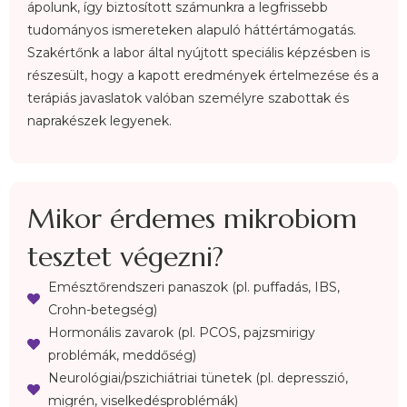
ápolunk, így biztosított számunkra a legfrissebb
tudományos ismereteken alapuló háttértámogatás.
Szakértőnk a labor által nyújtott speciális képzésben is
részesült, hogy a kapott eredmények értelmezése és a
terápiás javaslatok valóban személyre szabottak és
naprakészek legyenek.
Mikor érdemes mikrobiom
tesztet végezni?
Emésztőrendszeri panaszok (pl. puffadás, IBS,
Crohn-betegség)
Hormonális zavarok (pl. PCOS, pajzsmirigy
problémák, meddőség)
Neurológiai/pszichiátriai tünetek (pl. depresszió,
migrén, viselkedésproblémák)