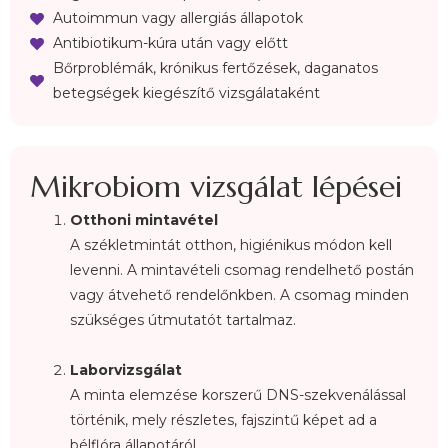
Autoimmun vagy allergiás állapotok
Antibiotikum-kúra után vagy előtt
Bőrproblémák, krónikus fertőzések, daganatos
betegségek kiegészítő vizsgálataként
Mikrobiom vizsgálat lépései
Otthoni mintavétel
A székletmintát otthon, higiénikus módon kell
levenni. A mintavételi csomag rendelhető postán
vagy átvehető rendelőnkben. A csomag minden
szükséges útmutatót tartalmaz.
Laborvizsgálat
A minta elemzése korszerű DNS-szekvenálással
történik, mely részletes, fajszintű képet ad a
bélflóra állapotáról.