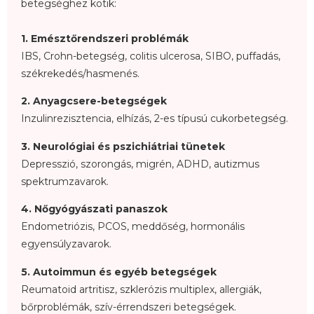
betegséghez kötik:
1. Emésztőrendszeri problémák
IBS, Crohn-betegség, colitis ulcerosa, SIBO, puffadás,
székrekedés/hasmenés.
2. Anyagcsere-betegségek
Inzulinrezisztencia, elhízás, 2-es típusú cukorbetegség.
3. Neurológiai és pszichiátriai tünetek
Depresszió, szorongás, migrén, ADHD, autizmus
spektrumzavarok.
4. Nőgyógyászati panaszok
Endometriózis, PCOS, meddőség, hormonális
egyensúlyzavarok.
5. Autoimmun és egyéb betegségek
Reumatoid artritisz, szklerózis multiplex, allergiák,
bőrproblémák, szív-érrendszeri betegségek.