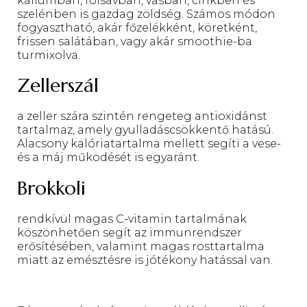
káliumban, folsavban, vasban, cinkben és
szelénben is gazdag zöldség. Számos módon
fogyasztható, akár főzelékként, köretként,
frissen salátában, vagy akár smoothie-ba
turmixolva.
Zellerszál
a zeller szára szintén rengeteg antioxidánst
tartalmaz, amely gyulladáscsökkentő hatású.
Alacsony kalóriatartalma mellett segíti a vese-
és a máj működését is egyaránt.
Brokkoli
rendkívül magas C-vitamin tartalmának
köszönhetően segít az immunrendszer
erősítésében, valamint magas rosttartalma
miatt az emésztésre is jótékony hatással van.