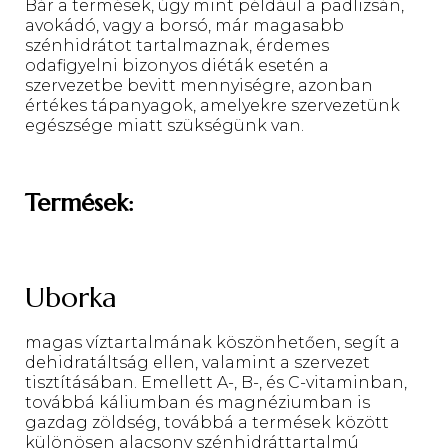
Bár a termések, úgy mint például a padlizsán,
avokádó, vagy a borsó, már magasabb
szénhidrátot tartalmaznak, érdemes
odafigyelni bizonyos diéták esetén a
szervezetbe bevitt mennyiségre, azonban
értékes tápanyagok, amelyekre szervezetünk
egészsége miatt szükségünk van.
Termések:
Uborka
magas víztartalmának köszönhetően, segít a
dehidratáltság ellen, valamint a szervezet
tisztításában. Emellett A-, B-, és C-vitaminban,
továbbá káliumban és magnéziumban is
gazdag zöldség, továbbá a termések között
különösen alacsony szénhidráttartalmú