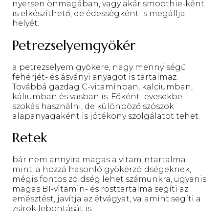
nyersen önmagában, vagy akár smoothie-ként
is elkészíthető, de édességként is megállja
helyét.
Petrezselyemgyökér
a petrezselyem gyökere, nagy mennyiségű
fehérjét- és ásványi anyagot is tartalmaz.
Továbbá gazdag C-vitaminban, kalciumban,
káliumban és vasban is. Főként levesekbe
szokás használni, de különböző szószok
alapanyagaként is jótékony szolgálatot tehet.
Retek
bár nem annyira magas a vitamintartalma
mint, a hozzá hasonló gyökérzöldségeknek,
mégis fontos zöldség lehet számunkra, ugyanis
magas B1-vitamin- és rosttartalma segíti az
emésztést, javítja az étvágyat, valamint segíti a
zsírok lebontását is.