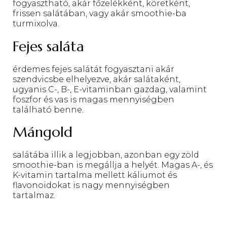
fogyasztható, akár főzelékként, köretként,
frissen salátában, vagy akár smoothie-ba
turmixolva.
Fejes saláta
érdemes fejes salátát fogyasztani akár
szendvicsbe elhelyezve, akár salátaként,
ugyanis C-, B-, E-vitaminban gazdag, valamint
foszfor és vas is magas mennyiségben
található benne.
Mángold
salátába illik a legjobban, azonban egy zöld
smoothie-ban is megállja a helyét. Magas A-, és
K-vitamin tartalma mellett káliumot és
flavonoidokat is nagy mennyiségben
tartalmaz.