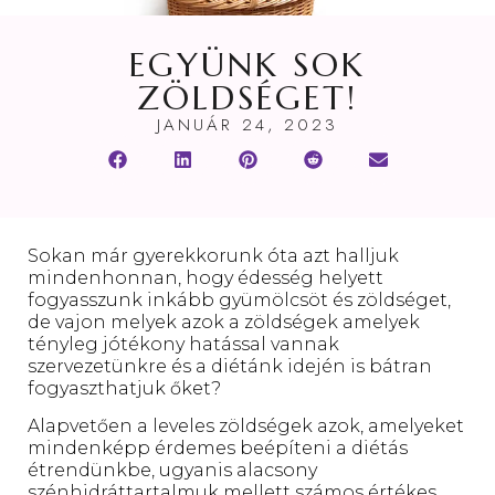
EGYÜNK SOK
ZÖLDSÉGET!
JANUÁR 24, 2023
Sokan már gyerekkorunk óta azt halljuk
mindenhonnan, hogy édesség helyett
fogyasszunk inkább gyümölcsöt és zöldséget,
de vajon melyek azok a zöldségek amelyek
tényleg jótékony hatással vannak
szervezetünkre és a diétánk idején is bátran
fogyaszthatjuk őket?
Alapvetően a leveles zöldségek azok, amelyeket
mindenképp érdemes beépíteni a diétás
étrendünkbe, ugyanis alacsony
szénhidráttartalmuk mellett számos értékes