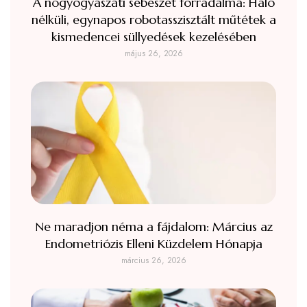
A nőgyógyászati sebészet forradalma: Háló
nélküli, egynapos robotasszisztált műtétek a
kismedencei süllyedések kezelésében
május 26, 2026
Ne maradjon néma a fájdalom: Március az
Endometriózis Elleni Küzdelem Hónapja
március 26, 2026