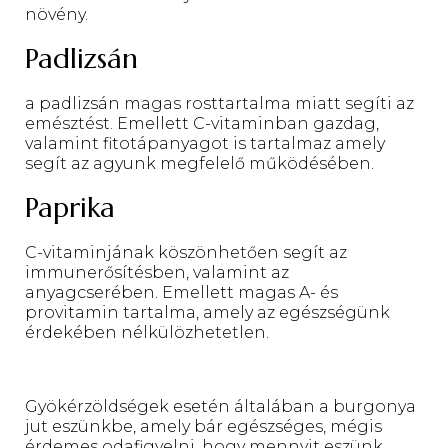
növény.
Padlizsán
a padlizsán magas rosttartalma miatt segíti az
emésztést. Emellett C-vitaminban gazdag,
valamint fitotápanyagot is tartalmaz amely
segít az agyunk megfelelő működésében.
Paprika
C-vitaminjának köszönhetően segít az
immunerősítésben, valamint az
anyagcserében. Emellett magas A- és
provitamin tartalma, amely az egészségünk
érdekében nélkülözhetetlen.
Gyökérzöldségek esetén általában a burgonya
jut eszünkbe, amely bár egészséges, mégis
érdemes odafigyelni, hogy mennyit eszünk