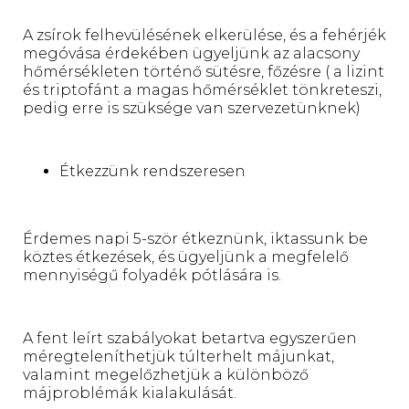
A zsírok felhevülésének elkerülése, és a fehérjék
megóvása érdekében ügyeljünk az alacsony
hőmérsékleten történő sütésre, főzésre ( a lizint
és triptofánt a magas hőmérséklet tönkreteszi,
pedig erre is szüksége van szervezetünknek)
Étkezzünk rendszeresen
Érdemes napi 5-ször étkeznünk, iktassunk be
köztes étkezések, és ügyeljünk a megfelelő
mennyiségű folyadék pótlására is.
A fent leírt szabályokat betartva egyszerűen
méregteleníthetjük túlterhelt májunkat,
valamint megelőzhetjük a különböző
májproblémák kialakulását.