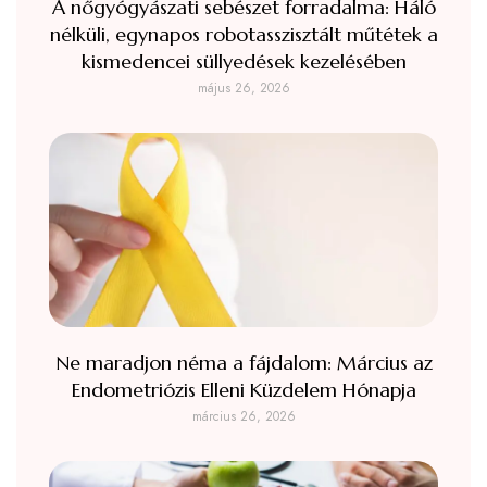
A nőgyógyászati sebészet forradalma: Háló
nélküli, egynapos robotasszisztált műtétek a
kismedencei süllyedések kezelésében
május 26, 2026
Ne maradjon néma a fájdalom: Március az
Endometriózis Elleni Küzdelem Hónapja
március 26, 2026