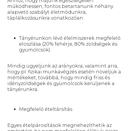
Ahhoz, hogy májunk egészségesen
működhessen, fontos betartanunk néhány
alapvető szabályt életmódunkra,
táplálkozásunkra vonatkozóan:
Tányérunkon lévő élelmiszerek megfelelő
eloszlása (20% fehérje, 80% zöldségek és
gyümölcsök)
Mindig ügyeljünk az arányokra, valamint arra,
hogy pl. fizikai munkavégzés esetén növeljük a
mértékeket, továbbá, hogy mindig friss és
idényzöldségek és gyümölcsök kerüljenek a
tányérunkra.
Megfelelő ételtársítás
Egyes ételpárosítások megnehezíthetik az