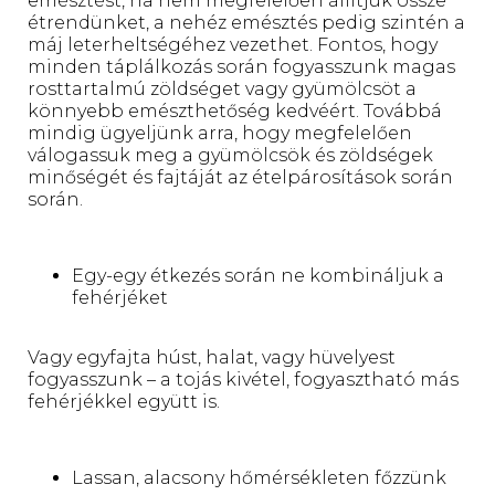
emésztést, ha nem megfelelően állítjuk össze
étrendünket, a nehéz emésztés pedig szintén a
máj leterheltségéhez vezethet. Fontos, hogy
minden táplálkozás során fogyasszunk magas
rosttartalmú zöldséget vagy gyümölcsöt a
könnyebb emészthetőség kedvéért. Továbbá
mindig ügyeljünk arra, hogy megfelelően
válogassuk meg a gyümölcsök és zöldségek
minőségét és fajtáját az ételpárosítások során
során.
Egy-egy étkezés során ne kombináljuk a
fehérjéket
Vagy egyfajta húst, halat, vagy hüvelyest
fogyasszunk – a tojás kivétel, fogyasztható más
fehérjékkel együtt is.
Lassan, alacsony hőmérsékleten főzzünk